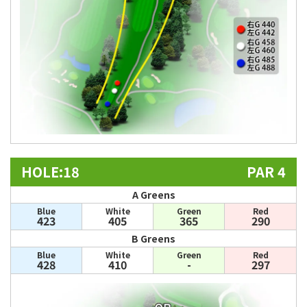
HOLE:18
PAR 4
A Greens
Blue
White
Green
Red
423
405
365
290
B Greens
Blue
White
Green
Red
428
410
-
297