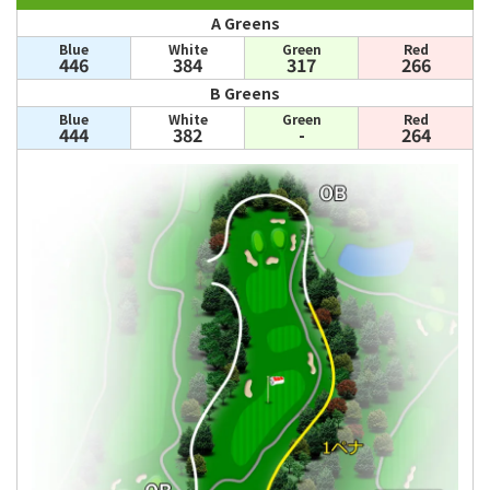
A Greens
Blue
White
Green
Red
446
384
317
266
B Greens
Blue
White
Green
Red
444
382
-
264