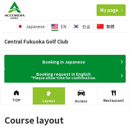
My page
Japanese
EN
한글
繁體
Central Fukuoka Golf Club
Booking in Japanese
Booking request in English
*Please allow time for confirmation.
TOP
Restaurant
Layout
Access
Course layout