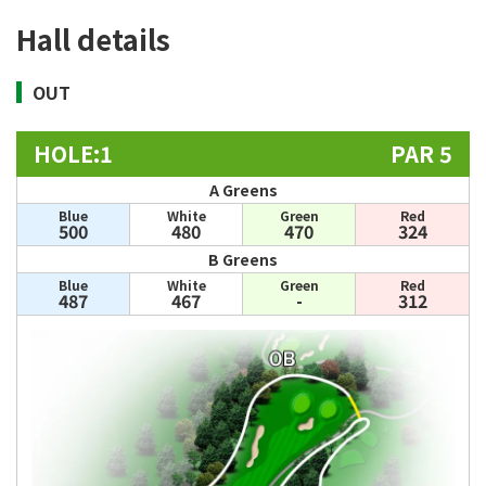
Hall details
OUT
HOLE:1
PAR 5
A Greens
Blue
White
Green
Red
500
480
470
324
B Greens
Blue
White
Green
Red
487
467
-
312