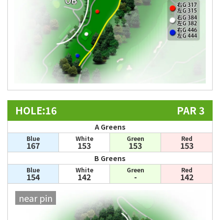
HOLE:16
PAR 3
A Greens
Blue
White
Green
Red
167
153
153
153
B Greens
Blue
White
Green
Red
154
142
-
142
near pin