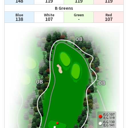
148
119
119
119
B Greens
Blue
White
Green
Red
138
107
-
107