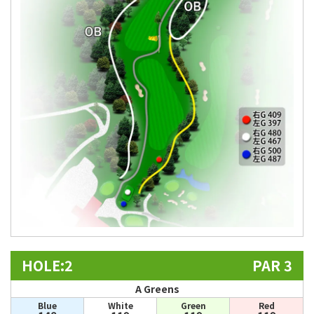
HOLE:2
PAR 3
A Greens
Blue
White
Green
Red