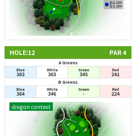
HOLE:12
PAR 4
A Greens
Blue
White
Green
Red
383
365
345
241
B Greens
Blue
White
Green
Red
364
346
-
224
dragon contest