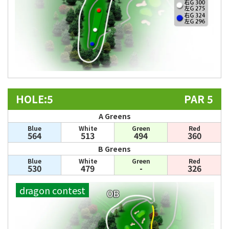
HOLE:5
PAR 5
A Greens
Blue
White
Green
Red
564
513
494
360
B Greens
Blue
White
Green
Red
530
479
-
326
dragon contest