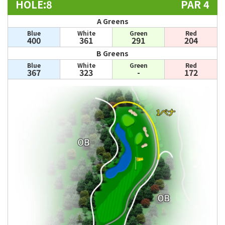
HOLE:8
PAR 4
A Greens
Blue
White
Green
Red
400
361
291
204
B Greens
Blue
White
Green
Red
367
323
-
172