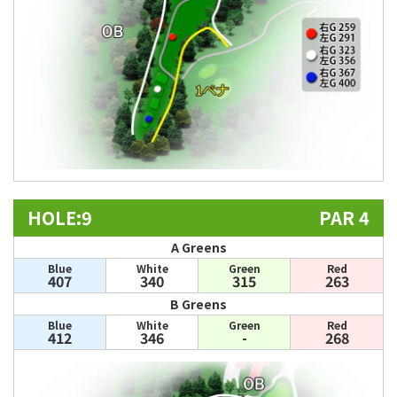
HOLE:9
PAR 4
A Greens
Blue
White
Green
Red
407
340
315
263
B Greens
Blue
White
Green
Red
412
346
-
268