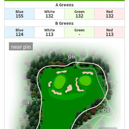
A Greens
Blue
White
Green
Red
155
132
132
132
B Greens
Blue
White
Green
Red
124
113
-
113
near pin