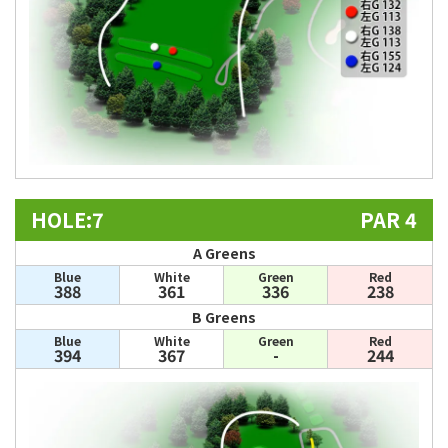
HOLE:7
PAR 4
A Greens
Blue
White
Green
Red
388
361
336
238
B Greens
Blue
White
Green
Red
394
367
-
244