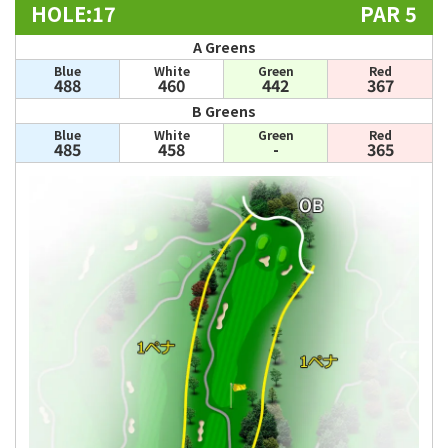
HOLE:17
PAR 5
A Greens
Blue
White
Green
Red
488
460
442
367
B Greens
Blue
White
Green
Red
485
458
-
365