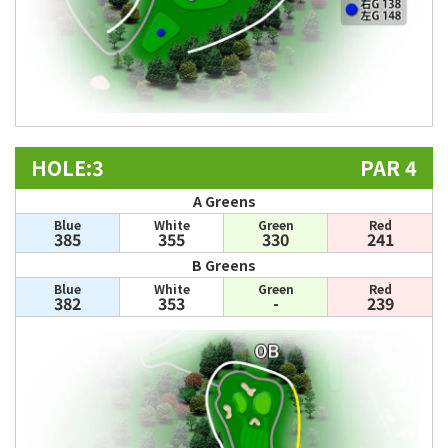
HOLE:3
PAR 4
A Greens
Blue
White
Green
Red
385
355
330
241
B Greens
Blue
White
Green
Red
382
353
-
239