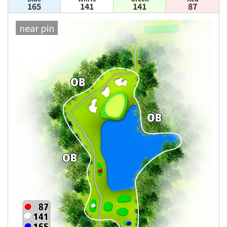
165
141
141
87
near pin