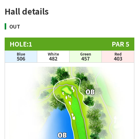
Hall details
OUT
HOLE:1
PAR 5
Blue
White
Green
Red
506
482
457
403