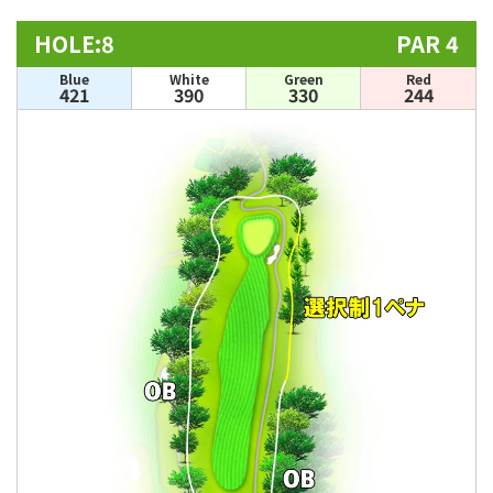
HOLE:8
PAR 4
Blue
White
Green
Red
421
390
330
244