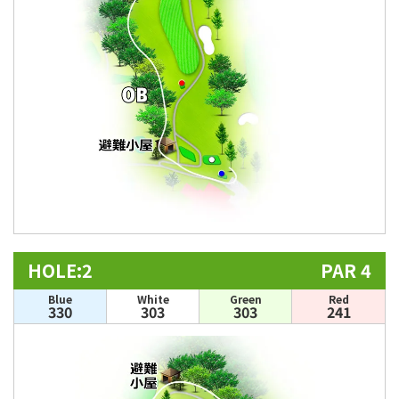
HOLE:2
PAR 4
Blue
White
Green
Red
330
303
303
241