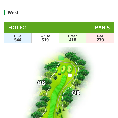
West
HOLE:1
PAR 5
Blue
White
Green
Red
544
519
418
279