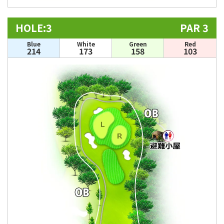
HOLE:3
PAR 3
Blue
White
Green
Red
214
173
158
103