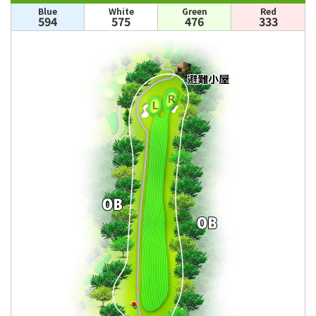
Blue
White
Green
Red
594
575
476
333