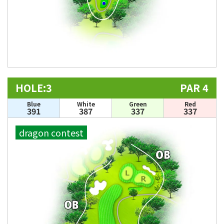
HOLE:3
PAR 4
Blue
White
Green
Red
391
387
337
337
dragon contest