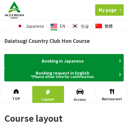
My page
Japanese
EN
한글
繁體
Daiatsugi Country Club Hon Course
Booking in Japanese
Booking request in English
*Please allow time for confirmation.
TOP
Restaurant
Layout
Access
Course layout