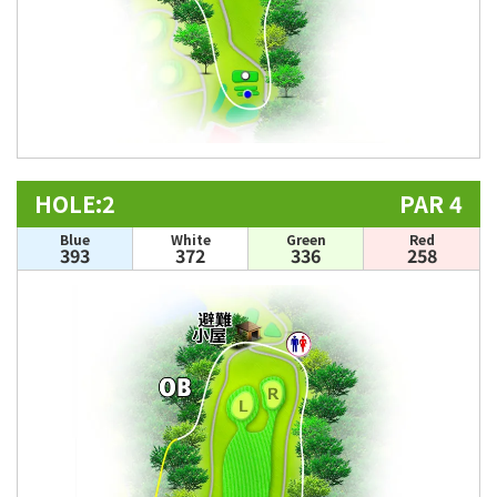
HOLE:2
PAR 4
Blue
White
Green
Red
393
372
336
258