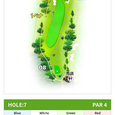
HOLE:7
PAR 4
Blue
White
Green
Red