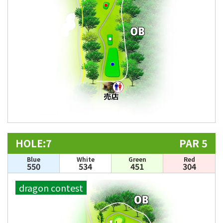
HOLE:7
PAR 5
Blue
White
Green
Red
550
534
451
304
dragon contest