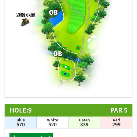
HOLE:9
PAR 5
Blue
White
Green
Red
570
520
339
299