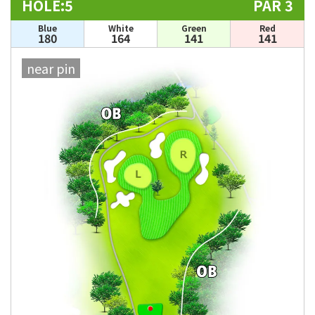
HOLE:5
PAR 3
Blue
White
Green
Red
180
164
141
141
near pin