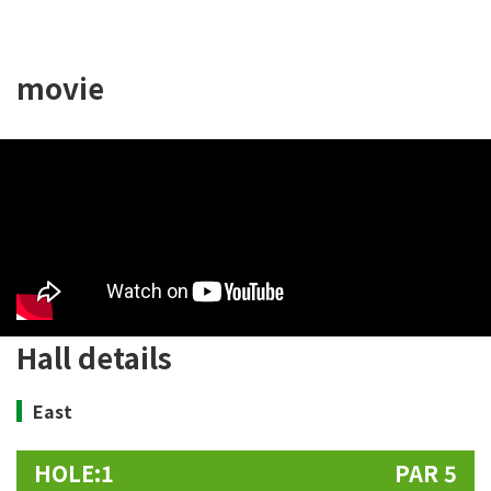
movie
Hall details
East
HOLE:1
PAR 5