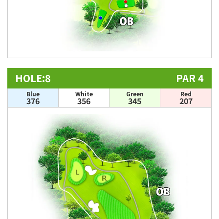
HOLE:8
PAR 4
Blue
White
Green
Red
376
356
345
207