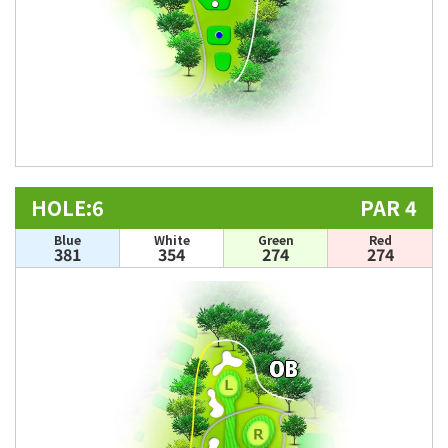
HOLE:6
PAR 4
Blue
White
Green
Red
381
354
274
274