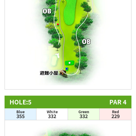
HOLE:5
PAR 4
Blue
White
Green
Red
355
332
332
229