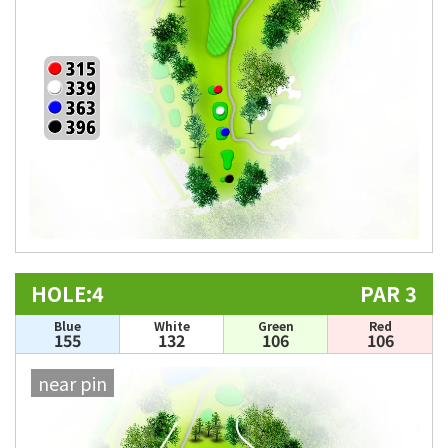
HOLE:4
PAR 3
Blue
White
Green
Red
155
132
106
106
near pin