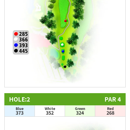
HOLE:2
PAR 4
Blue
White
Green
Red
373
352
324
268