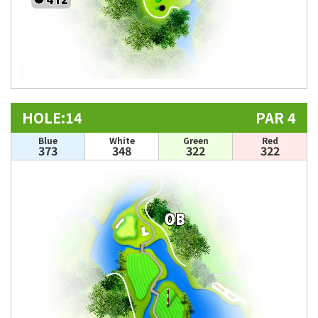
HOLE:14
PAR 4
Blue
White
Green
Red
373
348
322
322