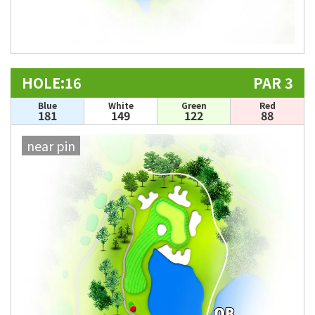
HOLE:16
PAR 3
Blue
White
Green
Red
181
149
122
88
near pin