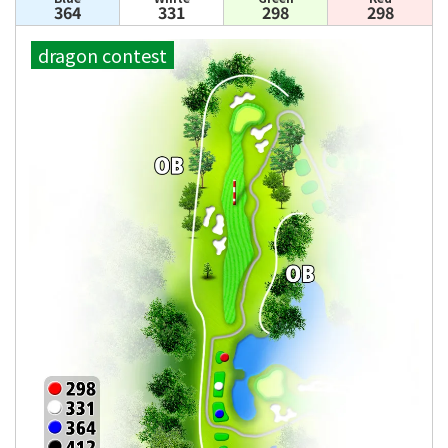
364
331
298
298
dragon contest