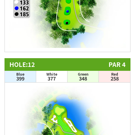
HOLE:12
PAR 4
Blue
White
Green
Red
399
377
348
258