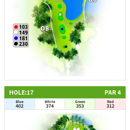
HOLE:17
PAR 4
Blue
White
Green
Red
402
374
353
312