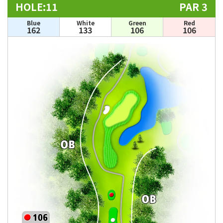
HOLE:11
PAR 3
Blue
White
Green
Red
162
133
106
106