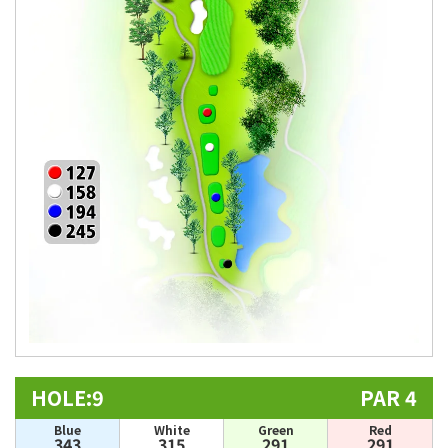
HOLE:9
PAR 4
Blue
White
Green
Red
343
315
291
291