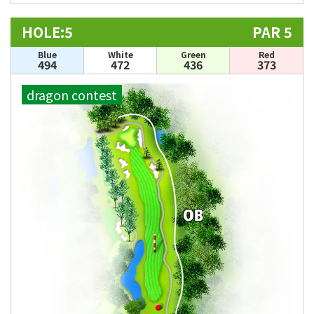
HOLE:5
PAR 5
Blue
White
Green
Red
494
472
436
373
dragon contest