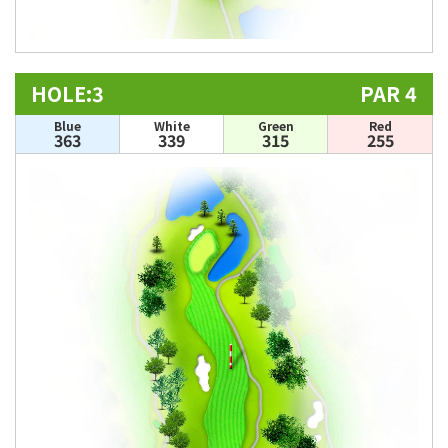
HOLE:3
PAR 4
Blue
White
Green
Red
363
339
315
255