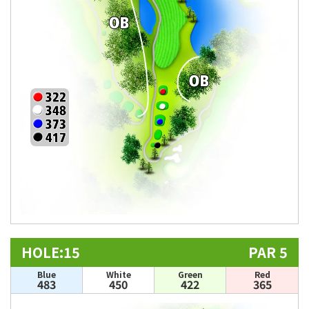
HOLE:15
PAR 5
Blue
White
Green
Red
483
450
422
365