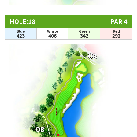
HOLE:18
PAR 4
Blue
White
Green
Red
423
406
342
292