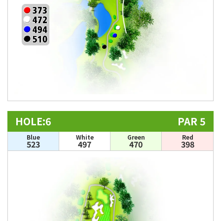
HOLE:6
PAR 5
Blue
White
Green
Red
523
497
470
398