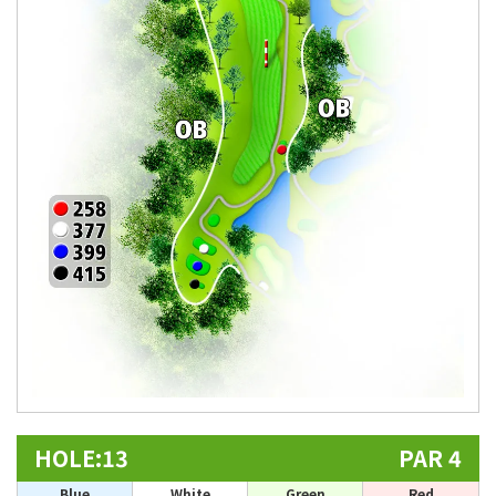
HOLE:13
PAR 4
Blue
White
Green
Red