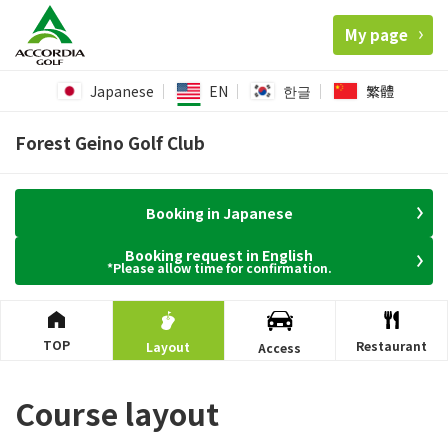
My page
Japanese
EN
한글
繁體
Forest Geino Golf Club
Booking in Japanese
Booking request in English
*Please allow time for confirmation.
TOP
Restaurant
Layout
Access
Course layout