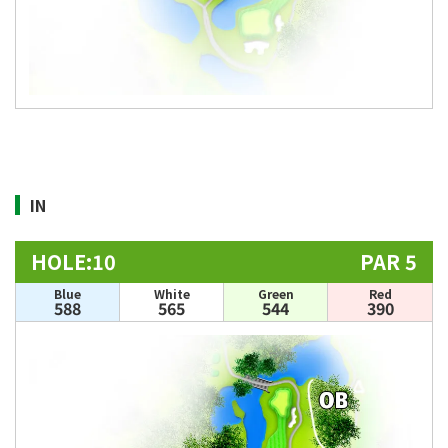
IN
HOLE:10
PAR 5
Blue
White
Green
Red
588
565
544
390