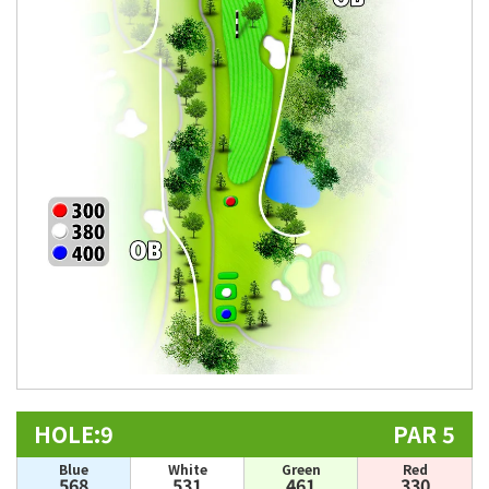
HOLE:9
PAR 5
Blue
White
Green
Red
568
531
461
330