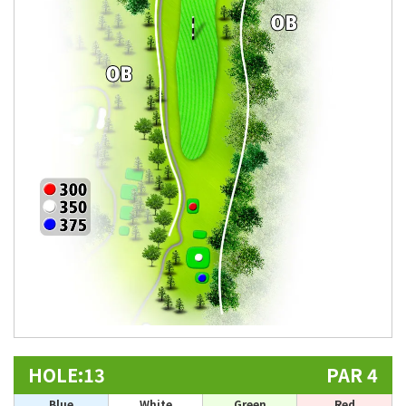
HOLE:13
PAR 4
Blue
White
Green
Red