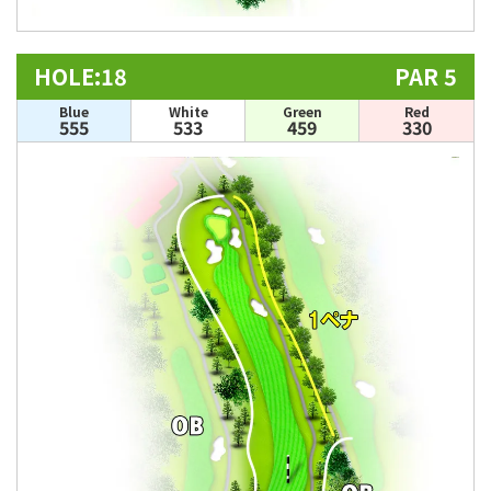
HOLE:18
PAR 5
Blue
White
Green
Red
555
533
459
330