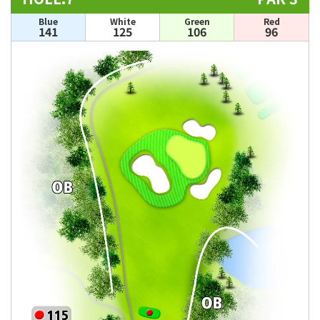
Blue
White
Green
Red
141
125
106
96