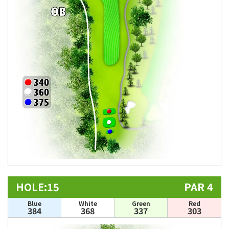
HOLE:15
PAR 4
Blue
White
Green
Red
384
368
337
303