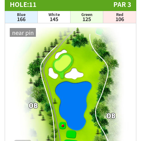
HOLE:11
PAR 3
Blue
White
Green
Red
166
145
125
106
near pin