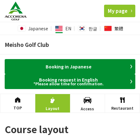
My page
Japanese
EN
한글
繁體
Meisho Golf Club
Booking in Japanese
Booking request in English
*Please allow time for confirmation.
TOP
Restaurant
Layout
Access
Course layout