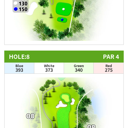
HOLE:8
PAR 4
Blue
White
Green
Red
393
373
340
275