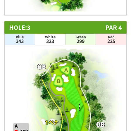
HOLE:3
PAR 4
Blue
White
Green
Red
343
323
299
225