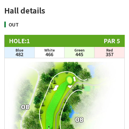
Hall details
OUT
HOLE:1
PAR 5
Blue
White
Green
Red
482
466
445
357