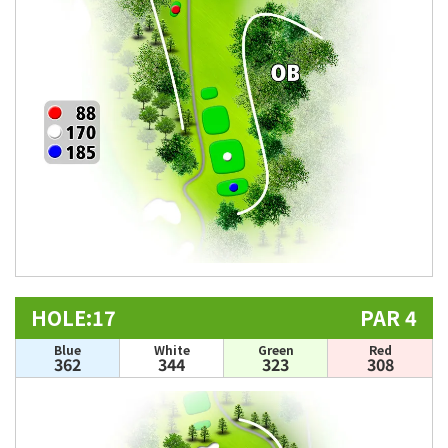
HOLE:17
PAR 4
Blue
White
Green
Red
362
344
323
308