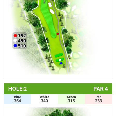
HOLE:2
PAR 4
Blue
White
Green
Red
364
340
315
233