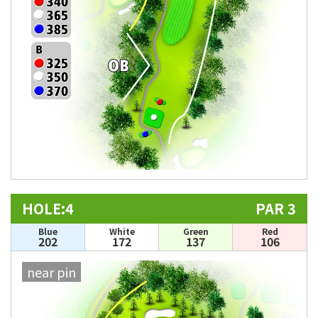
HOLE:4
PAR 3
Blue
White
Green
Red
202
172
137
106
near pin