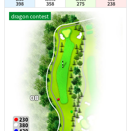
398
358
275
238
dragon contest