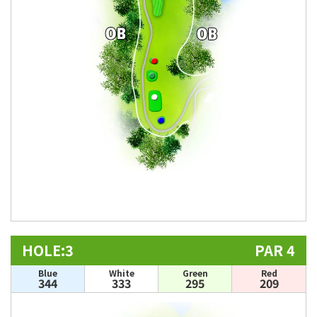
HOLE:3
PAR 4
Blue
White
Green
Red
344
333
295
209