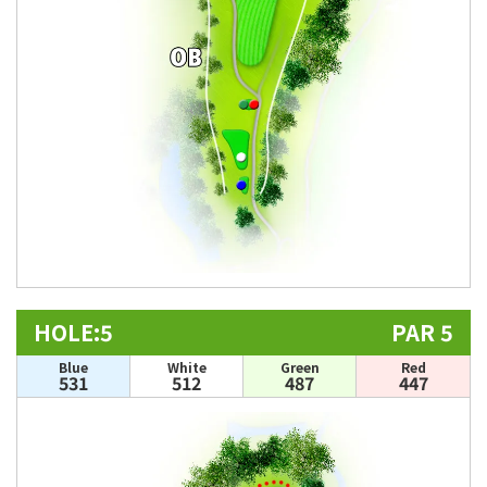
HOLE:5
PAR 5
Blue
White
Green
Red
531
512
487
447