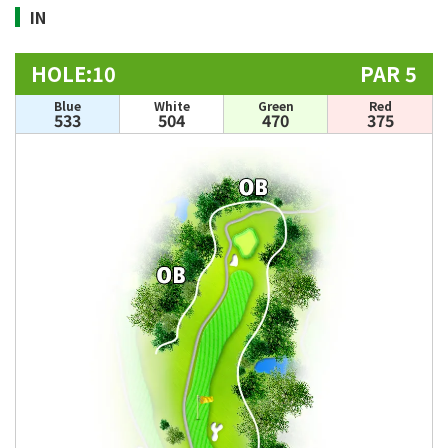
IN
HOLE:10
PAR 5
Blue
White
Green
Red
533
504
470
375