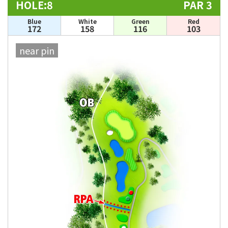
HOLE:8
PAR 3
Blue
White
Green
Red
172
158
116
103
near pin