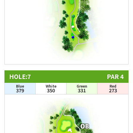
HOLE:7
PAR 4
Blue
White
Green
Red
379
350
331
273