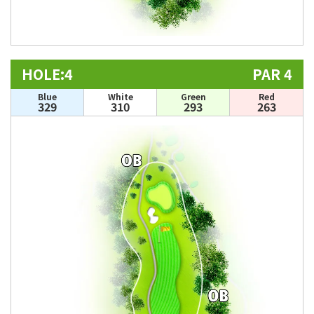
HOLE:4
PAR 4
Blue
White
Green
Red
329
310
293
263