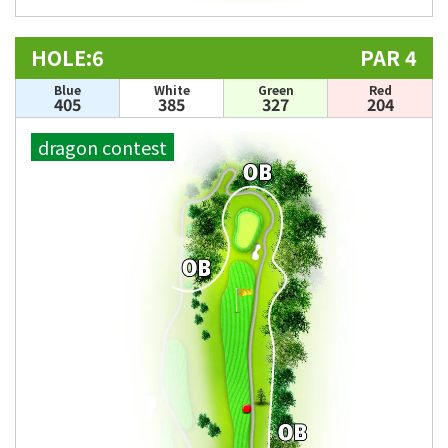
HOLE:6
PAR 4
Blue
White
Green
Red
405
385
327
204
dragon contest