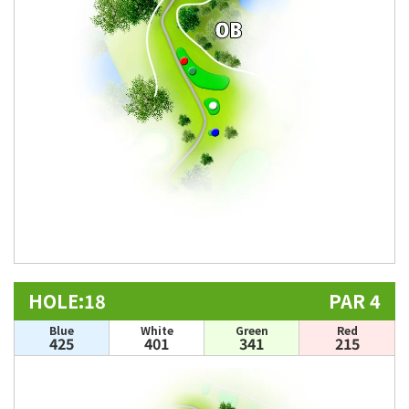
HOLE:18
PAR 4
Blue
White
Green
Red
425
401
341
215