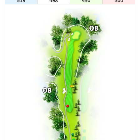
519
498
450
300