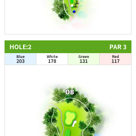
HOLE:2
PAR 3
Blue
White
Green
Red
203
178
131
117