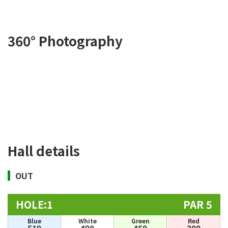
360° Photography
Hall details
OUT
HOLE:1
PAR 5
Blue
White
Green
Red