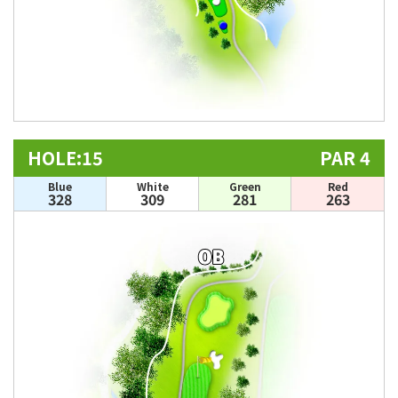
HOLE:15
PAR 4
Blue
White
Green
Red
328
309
281
263