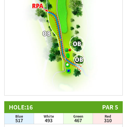
HOLE:16
PAR 5
Blue
White
Green
Red
517
493
467
310