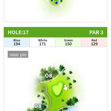
HOLE:17
PAR 3
Blue
White
Green
Red
194
171
150
129
near pin