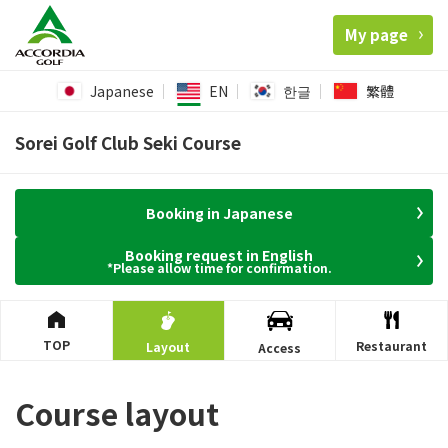
My page
Japanese
EN
한글
繁體
Sorei Golf Club Seki Course
Booking in Japanese
Booking request in English
*Please allow time for confirmation.
TOP
Restaurant
Layout
Access
Course layout