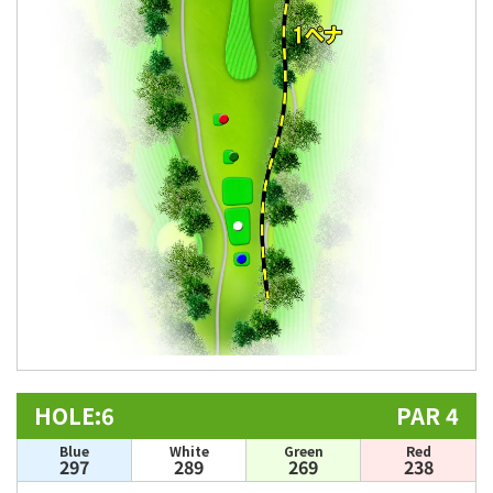
HOLE:6
PAR 4
Blue
White
Green
Red
297
289
269
238