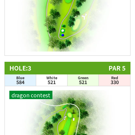
HOLE:3
PAR 5
Blue
White
Green
Red
584
521
521
330
dragon contest