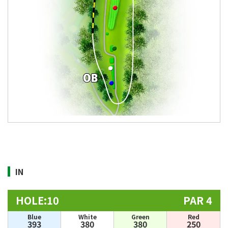
IN
HOLE:10
PAR 4
Blue
White
Green
Red
393
380
380
250