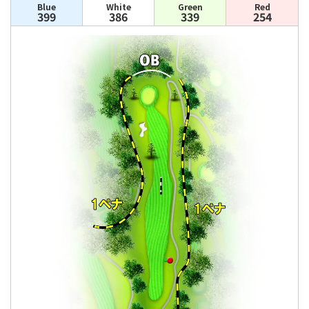
Blue
White
Green
Red
399
386
339
254