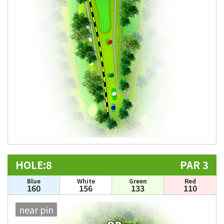
HOLE:8
PAR 3
Blue
White
Green
Red
160
156
133
110
near pin