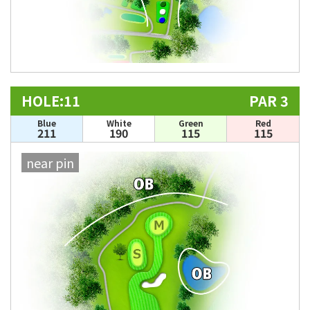
HOLE:11
PAR 3
Blue
White
Green
Red
211
190
115
115
near pin