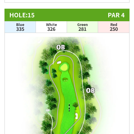
HOLE:15
PAR 4
Blue
White
Green
Red
335
326
281
250