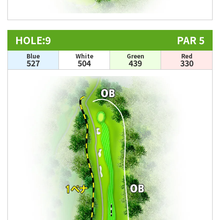
HOLE:9
PAR 5
Blue
White
Green
Red
527
504
439
330