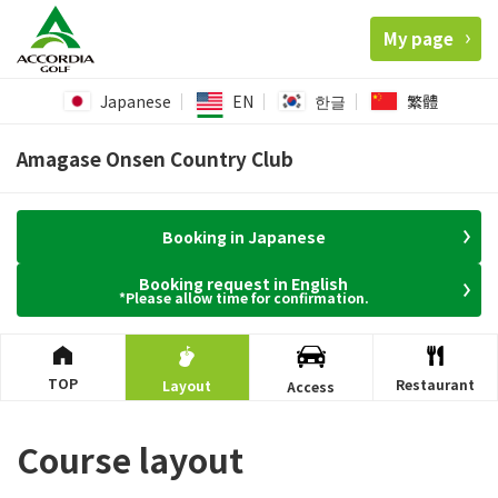
My page
Japanese
EN
한글
繁體
Amagase Onsen Country Club
Booking in Japanese
Booking request in English
*Please allow time for confirmation.
TOP
Restaurant
Layout
Access
Course layout