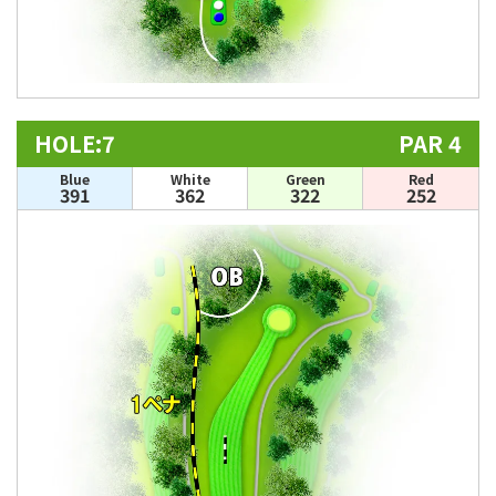
HOLE:7
PAR 4
Blue
White
Green
Red
391
362
322
252