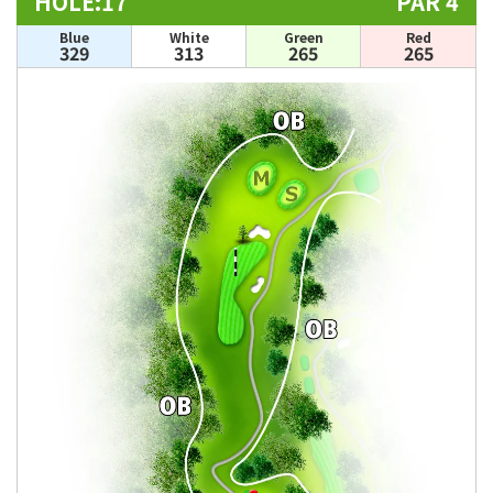
HOLE:17
PAR 4
Blue
White
Green
Red
329
313
265
265