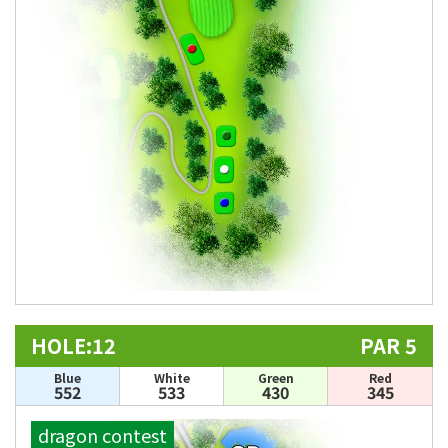
HOLE:12
PAR 5
Blue
White
Green
Red
552
533
430
345
dragon contest