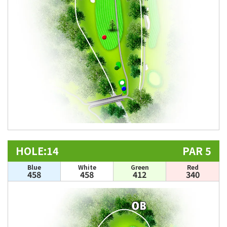
HOLE:14
PAR 5
Blue
White
Green
Red
458
458
412
340