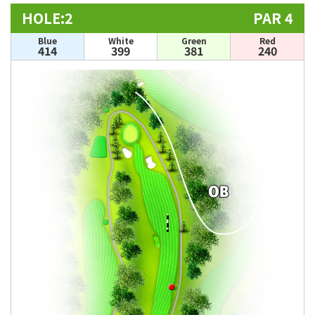
HOLE:2
PAR 4
Blue
White
Green
Red
414
399
381
240