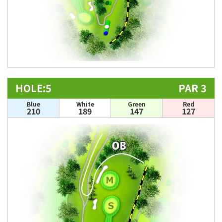
HOLE:5
PAR 3
Blue
White
Green
Red
210
189
147
127