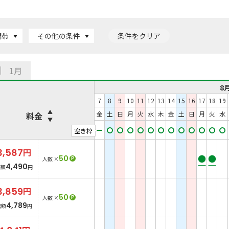
間帯
その他の条件
条件をクリア
1月
8
7
8
9
10
11
12
13
14
15
16
17
18
19
金
土
日
月
火
水
木
金
土
日
月
火
水
料金
空き枠
3,587
円
●
●
50
P
人数 ×
4,490
総額
円
3,859
円
50
P
人数 ×
4,789
総額
円