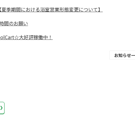
～【夏季期間における浴室営業形態変更について】
時間のお願い
olCart☆大好評稼働中！
お知らせ