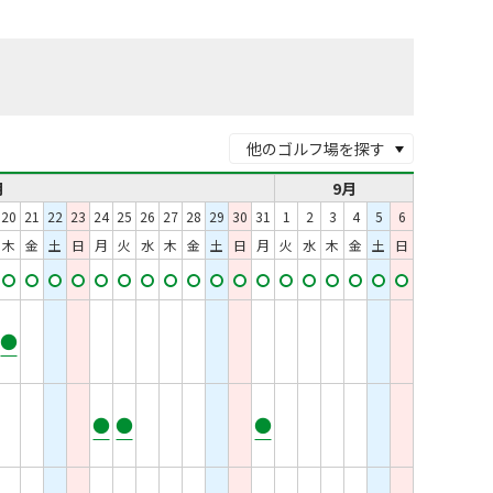
他のゴルフ場を探す
月
9月
20
21
22
23
24
25
26
27
28
29
30
31
1
2
3
4
5
6
木
金
土
日
月
火
水
木
金
土
日
月
火
水
木
金
土
日
●
●
●
●