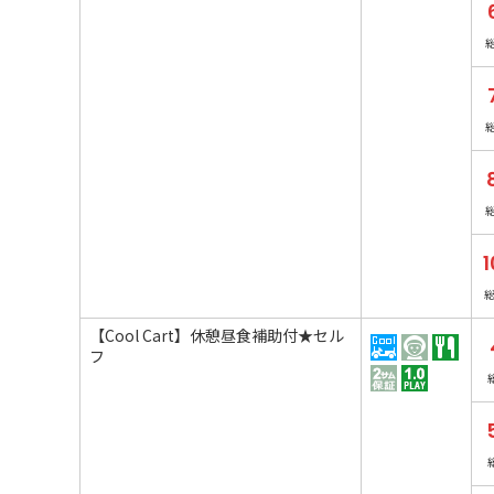
1
【Cool Cart】休憩昼食補助付★セル
フ