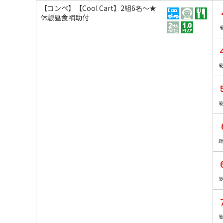
【コンペ】【Cool Cart】2組6名～★
休憩昼食補助付