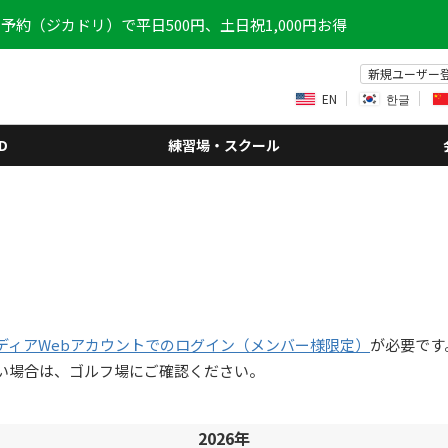
予約（ジカドリ）で平日500円、土日祝1,000円お得
新規ユーザー
EN
한글
D
練習場・スクール
ディアWebアカウントでのログイン（メンバー様限定）
が必要です
い場合は、ゴルフ場にご確認ください。
2026年