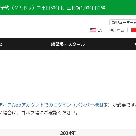
予約（ジカドリ）で平日500円、土日祝1,000円お得
新規ユーザー
EN
한글
D
練習場・スクール
ディアWebアカウントでのログイン（メンバー様限定）
が必要です
い場合は、ゴルフ場にご確認ください。
2024年