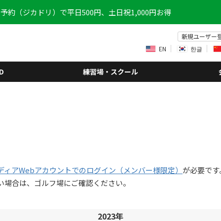
予約（ジカドリ）で平日500円、土日祝1,000円お得
新規ユーザー
EN
한글
D
練習場・スクール
ディアWebアカウントでのログイン（メンバー様限定）
が必要です
い場合は、ゴルフ場にご確認ください。
2023年