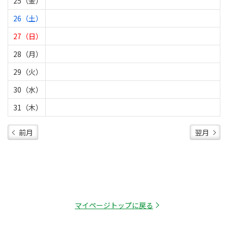
25（金）
26（土）
27（日）
28（月）
29（火）
30（水）
31（木）
前月
翌月
マイページトップに戻る