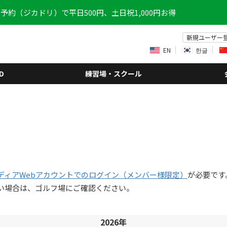
予約（ジカドリ）で平日500円、土日祝1,000円お得
新規ユーザー
EN
한글
D
練習場・スクール
ディアWebアカウントでのログイン（メンバー様限定）
が必要です
い場合は、ゴルフ場にご確認ください。
2026年