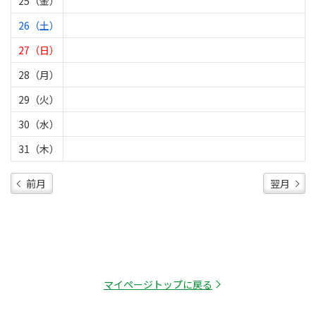
25（金）
26（土）
27（日）
28（月）
29（火）
30（水）
31（木）
前月
翌月
マイページトップに戻る