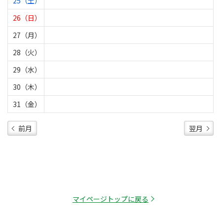
25（土）
26（日）
27（月）
28（火）
29（水）
30（木）
31（金）
前月
翌月
マイページトップに戻る