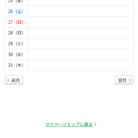
25（金）
26（土）
27（日）
28（月）
29（火）
30（水）
31（木）
前月
翌月
マイページトップに戻る