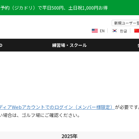
予約（ジカドリ）で平日500円、土日祝1,000円お得
新規ユーザー
EN
한글
D
練習場・スクール
ディアWebアカウントでのログイン（メンバー様限定）
が必要です
い場合は、ゴルフ場にご確認ください。
2025年