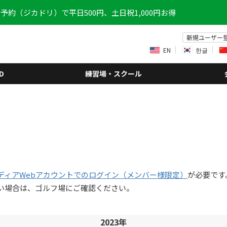
予約（ジカドリ）で平日500円、土日祝1,000円お得
新規ユーザー
EN
한글
D
練習場・スクール
ディアWebアカウントでのログイン（メンバー様限定）
が必要です
い場合は、ゴルフ場にご確認ください。
2023年