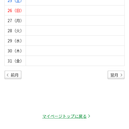
25（土）
26（日）
27（月）
28（火）
29（水）
30（木）
31（金）
前月
翌月
マイページトップに戻る