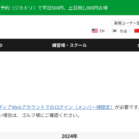
予約（ジカドリ）で平日500円、土日祝1,000円お得
新規ユーザー
EN
한글
D
練習場・スクール
ディアWebアカウントでのログイン（メンバー様限定）
が必要です
い場合は、ゴルフ場にご確認ください。
2024年