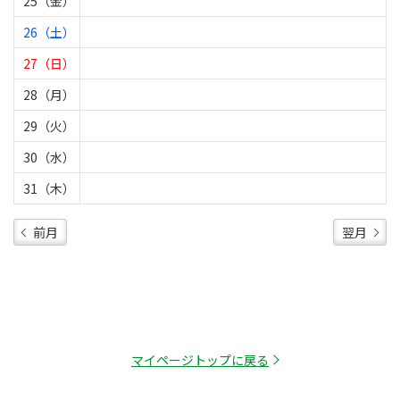
25（金）
26（土）
27（日）
28（月）
29（火）
30（水）
31（木）
前月
翌月
マイページトップに戻る