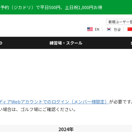
予約（ジカドリ）で平日500円、土日祝1,000円お得
新規ユーザー
EN
한글
D
練習場・スクール
ディアWebアカウントでのログイン（メンバー様限定）
が必要です
い場合は、ゴルフ場にご確認ください。
2024年