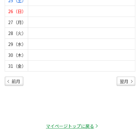
25（土）
26（日）
27（月）
28（火）
29（水）
30（木）
31（金）
前月
翌月
マイページトップに戻る