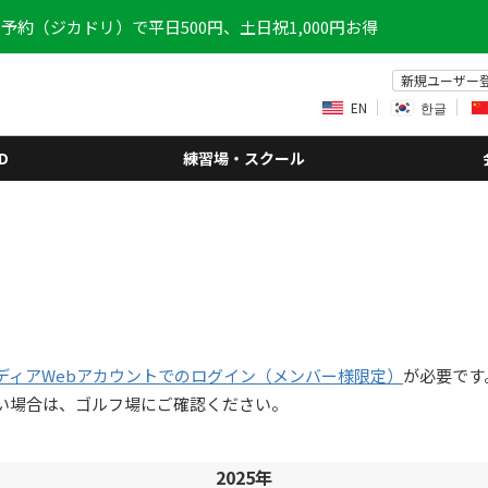
予約（ジカドリ）で平日500円、土日祝1,000円お得
新規ユーザー
EN
한글
D
練習場・スクール
ディアWebアカウントでのログイン（メンバー様限定）
が必要です
い場合は、ゴルフ場にご確認ください。
2025年