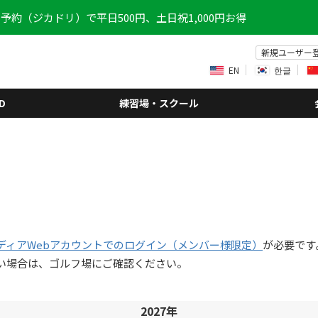
予約（ジカドリ）で平日500円、土日祝1,000円お得
新規ユーザー
EN
한글
D
練習場・スクール
ディアWebアカウントでのログイン（メンバー様限定）
が必要です
い場合は、ゴルフ場にご確認ください。
2027年