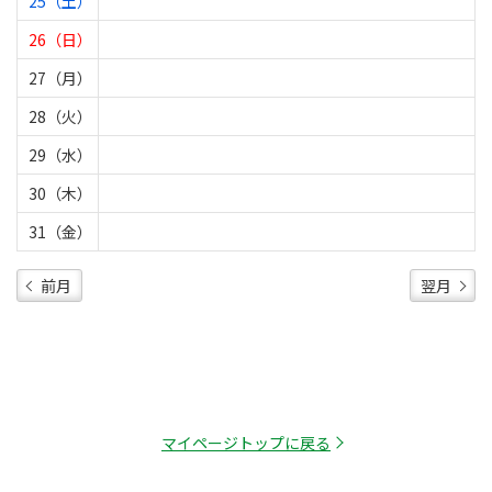
25（土）
26（日）
27（月）
28（火）
29（水）
30（木）
31（金）
前月
翌月
マイページトップに戻る