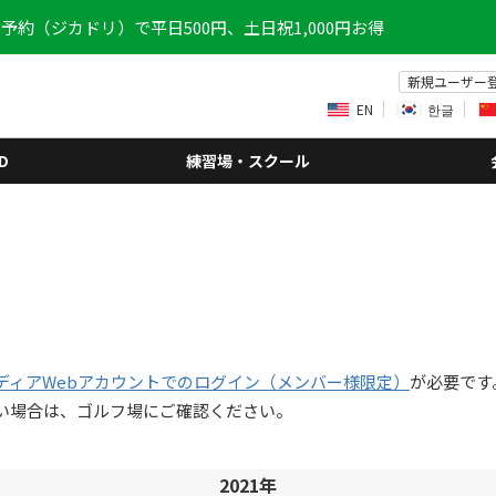
予約（ジカドリ）で平日500円、土日祝1,000円お得
新規ユーザー
EN
한글
D
練習場・スクール
ディアWebアカウントでのログイン（メンバー様限定）
が必要です
い場合は、ゴルフ場にご確認ください。
2021年