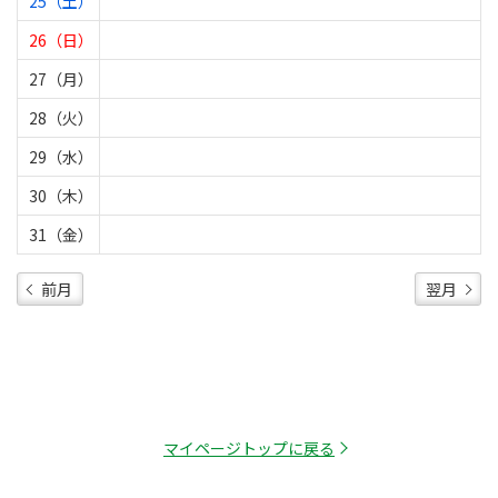
25（土）
26（日）
27（月）
28（火）
29（水）
30（木）
31（金）
前月
翌月
マイページトップに戻る