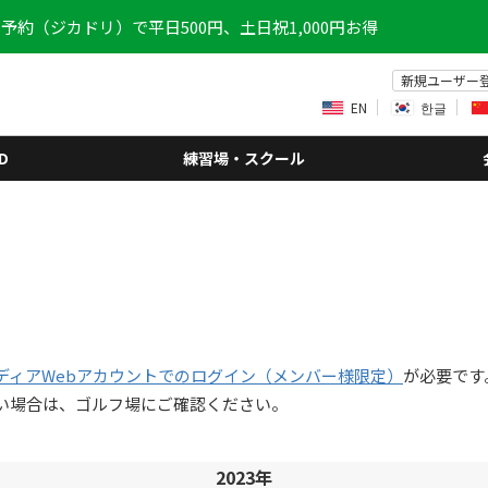
予約（ジカドリ）で平日500円、土日祝1,000円お得
新規ユーザー
EN
한글
D
練習場・スクール
ディアWebアカウントでのログイン（メンバー様限定）
が必要です
い場合は、ゴルフ場にご確認ください。
2023年