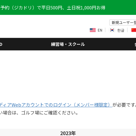
予約（ジカドリ）で平日500円、土日祝1,000円お得
新規ユーザー
EN
한글
D
練習場・スクール
ディアWebアカウントでのログイン（メンバー様限定）
が必要です
い場合は、ゴルフ場にご確認ください。
2023年