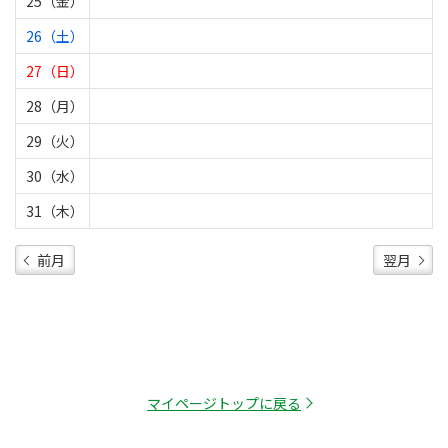
25（金）
26（土）
27（日）
28（月）
29（火）
30（水）
31（木）
前月
翌月
マイページトップに戻る