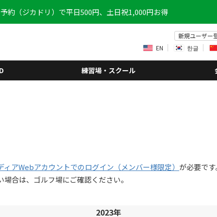
予約（ジカドリ）で平日500円、土日祝1,000円お得
新規ユーザー
EN
한글
D
練習場・スクール
ディアWebアカウントでのログイン（メンバー様限定）
が必要です
い場合は、ゴルフ場にご確認ください。
2023年