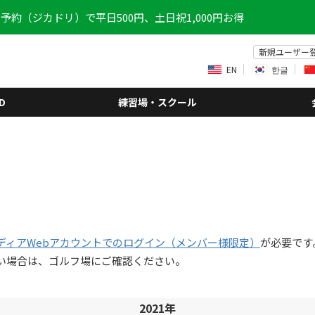
予約（ジカドリ）で平日500円、土日祝1,000円お得
新規ユーザー
EN
한글
D
練習場・スクール
ディアWebアカウントでのログイン（メンバー様限定）
が必要です
い場合は、ゴルフ場にご確認ください。
2021年