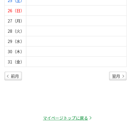
25（土）
26（日）
27（月）
28（火）
29（水）
30（木）
31（金）
前月
翌月
マイページトップに戻る