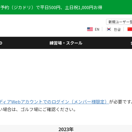
予約（ジカドリ）で平日500円、土日祝1,000円お得
新規ユーザー
EN
한글
D
練習場・スクール
ディアWebアカウントでのログイン（メンバー様限定）
が必要です
い場合は、ゴルフ場にご確認ください。
2023年