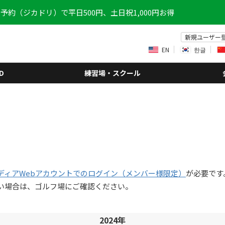
予約（ジカドリ）で平日500円、土日祝1,000円お得
新規ユーザー
EN
한글
D
練習場・スクール
ディアWebアカウントでのログイン（メンバー様限定）
が必要です
い場合は、ゴルフ場にご確認ください。
2024年