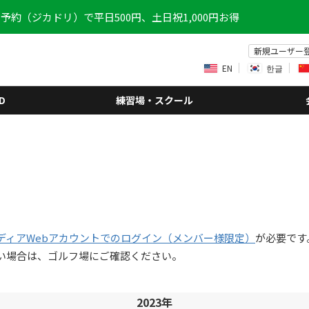
予約（ジカドリ）で平日500円、土日祝1,000円お得
新規ユーザー
EN
한글
D
練習場・スクール
ディアWebアカウントでのログイン（メンバー様限定）
が必要です
い場合は、ゴルフ場にご確認ください。
2023年