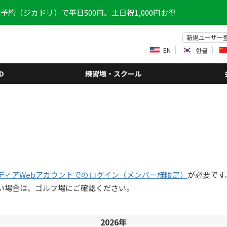
予約（ジカドリ）で平日500円、土日祝1,000円お得
新規ユーザー
EN
한글
D
練習場・スクール
ディアWebアカウントでのログイン（メンバー様限定）
が必要です
い場合は、ゴルフ場にご確認ください。
2026年