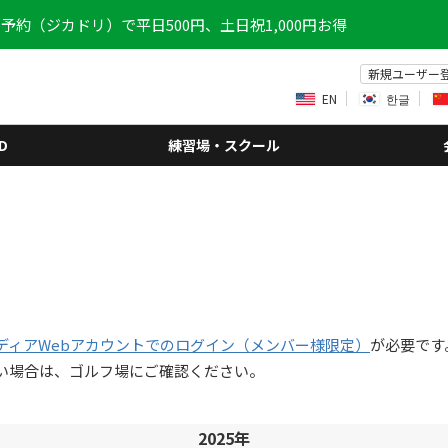
予約（ジカドリ）で平日500円、土日祝1,000円お得
新規ユーザー
EN
한글
D
練習場・スクール
ディアWebアカウントでのログイン（メンバー様限定）
が必要です
い場合は、ゴルフ場にご確認ください。
2025年