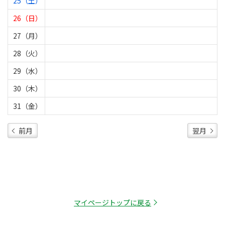
25（土）
26（日）
27（月）
28（火）
29（水）
30（木）
31（金）
前月
翌月
マイページトップに戻る