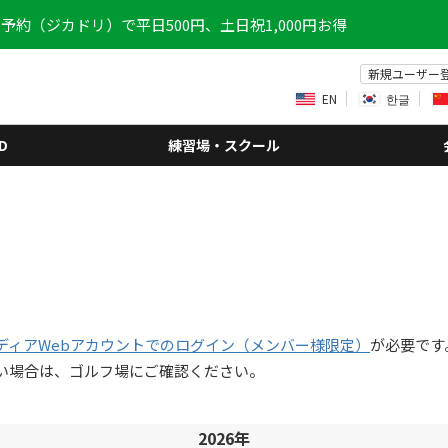
予約（ジカドリ）で平日500円、土日祝1,000円お得
新規ユーザー
EN
한글
D
練習場・スクール
ディアWebアカウントでのログイン（メンバー様限定）
が必要です
い場合は、ゴルフ場にご確認ください。
2026年