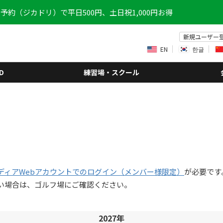
予約（ジカドリ）で平日500円、土日祝1,000円お得
新規ユーザー
EN
한글
D
練習場・スクール
ディアWebアカウントでのログイン（メンバー様限定）
が必要です
い場合は、ゴルフ場にご確認ください。
2027年