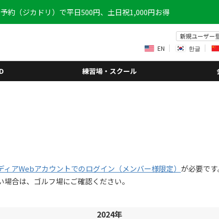
予約（ジカドリ）で平日500円、土日祝1,000円お得
新規ユーザー
EN
한글
D
練習場・スクール
ディアWebアカウントでのログイン（メンバー様限定）
が必要です
い場合は、ゴルフ場にご確認ください。
2024年