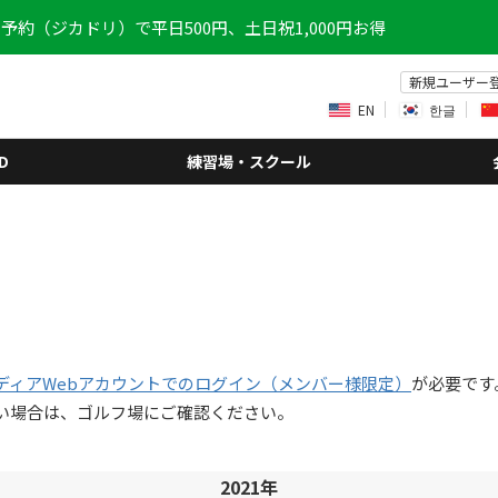
予約（ジカドリ）で平日500円、土日祝1,000円お得
新規ユーザー
EN
한글
D
練習場・スクール
ディアWebアカウントでのログイン（メンバー様限定）
が必要です
い場合は、ゴルフ場にご確認ください。
2021年