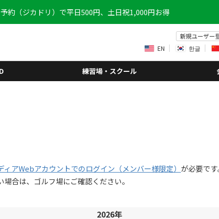
予約（ジカドリ）で平日500円、土日祝1,000円お得
新規ユーザー
EN
한글
D
練習場・スクール
ディアWebアカウントでのログイン（メンバー様限定）
が必要です
い場合は、ゴルフ場にご確認ください。
2026年