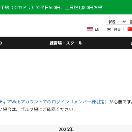
予約（ジカドリ）で平日500円、土日祝1,000円お得
新規ユーザー
EN
한글
D
練習場・スクール
ディアWebアカウントでのログイン（メンバー様限定）
が必要です
い場合は、ゴルフ場にご確認ください。
2025年