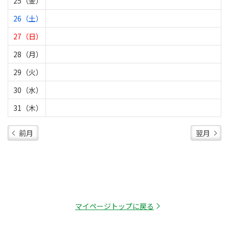
25（金）
26（土）
27（日）
28（月）
29（火）
30（水）
31（木）
前月
翌月
マイページトップに戻る