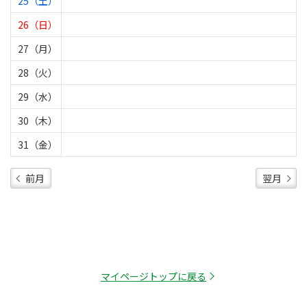
25（土）
26（日）
27（月）
28（火）
29（水）
30（木）
31（金）
前月
翌月
マイページトップに戻る