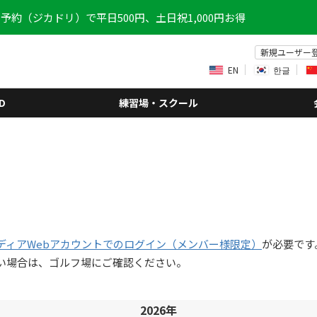
予約（ジカドリ）で平日500円、土日祝1,000円お得
新規ユーザー
EN
한글
D
練習場・スクール
ディアWebアカウントでのログイン（メンバー様限定）
が必要です
い場合は、ゴルフ場にご確認ください。
2026年