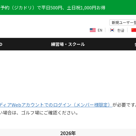
予約（ジカドリ）で平日500円、土日祝1,000円お得
新規ユーザー
EN
한글
D
練習場・スクール
ディアWebアカウントでのログイン（メンバー様限定）
が必要です
い場合は、ゴルフ場にご確認ください。
2026年